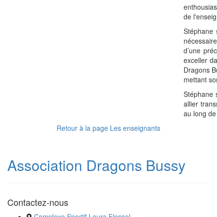
enthousias
de l'ensei
Stéphane s
nécessaire
d’une préc
exceller d
Dragons Bus
mettant so
Stéphane s
allier tra
au long de
Retour à la page Les enseignants
Association Dragons Bussy
Contactez-nous
Complexe Sportif Laura Flessel