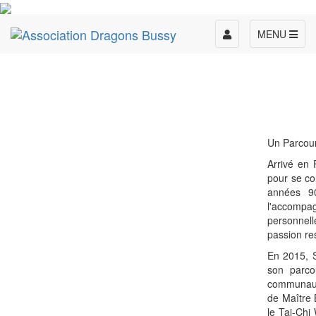
Toggle
MENU
navigation
Un Parcour
Arrivé en
pour se co
années 90
l'accompag
personnell
passion res
En 2015, S
son parcou
communauté
de Maître 
le Tai-Chi